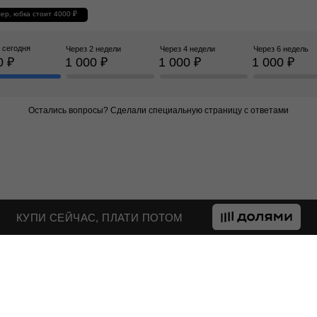
ер, юбка стоит 4000 ₽
 сегодня
Через 2 недели
Через 4 недели
Через 6 недель
0 ₽
1 000 ₽
1 000 ₽
1 000 ₽
Остались вопросы? Сделали специальную
страницу с ответами
КУПИ СЕЙЧАС, ПЛАТИ ПОТОМ
ПОЛУЧИ СКИДКУ
ПЕРВЫЙ З
Псс… Подпишись на нашу 