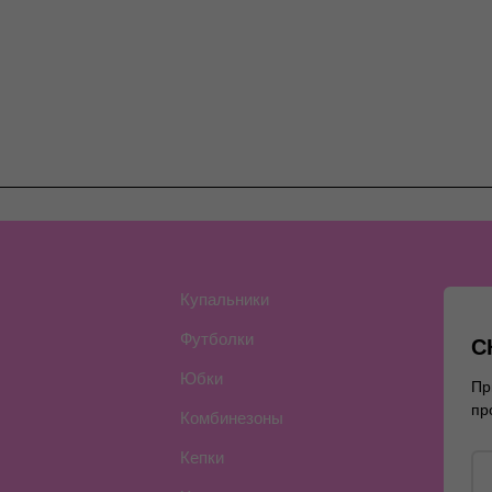
Купальники
Футболки
С
Юбки
Пр
пр
Комбинезоны
Кепки