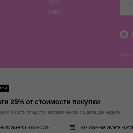
Худи
Кофты
website
ти 25% от стоимости покупки
еся 3 части спишутся автоматически с шагом две недели
Без процентов и комиссий
Как обычная оплата карто