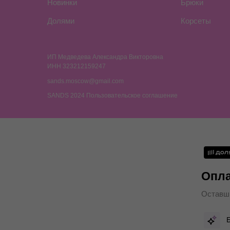
Новинки
Брюки
Долями
Корсеты
ИП Медведева Александра Викторовна
ИНН 323212159247
sands.moscow@gmail.com
SANDS 2024 Пользовательское соглашение
Опла
Оставши