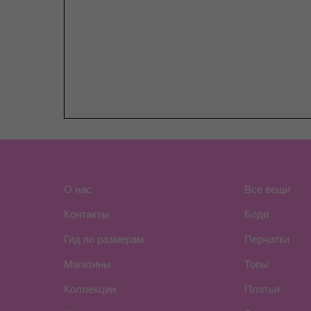
О нас
Все вещи
Контакты
Боди
Гид по размерам
Перчатки
Магазины
Топы
Коллекции
Платья