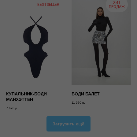
О нас
Все вещи
ХИТ
BESTSELLER
ПРОДАЖ
Контакты
Боди
Гид по размерам
Перчатки
Магазины
Топы
Коллекции
Платья
Новинки
Брюки
Долями
Корсеты
Купальники
Футболки
ИП Медведева Александра
Викторовна
Юбки
ИНН 323212159247
Комбинезоны
sands.moscow@gmail.com
КУПАЛЬНИК-БОДИ
БОДИ БАЛЕТ
SANDS 2024 Пользовательское
Кепки
МАНХЭТТЕН
соглашение
11 970
р.
Худи
website by gradient
7 670
р.
Кофты
Загрузить ещё