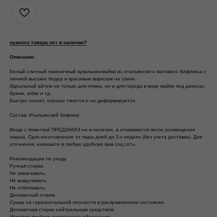
нужного товара нет в наличии?
Описание:
Белый слитный лаконичный купальник-майка из итальянского матового бифлекса с
линией высоких бедер и красивым вырезом на спине.
Идеальный айтем не только для пляжа, но и для города в виде майки под джинсы,
брюки, юбки и тд.
Быстро сохнет, хорошо тянется и не деформируется.
Состав: Итальянский бифлекс.
Вещи с пометкой ПРЕДЗАКАЗ не в наличии, а отшиваются после размещения
заказа. Срок изготовления: от пары дней до 2-х недель (без учета доставки). Для
уточнения, напишите в любую удобную вам соц.сеть.
Рекомендации по уходу:
Ручная стирка.
Не замачивать.
Не выкручивать.
Не отбеливать.
Деликатный отжим.
Сушка на горизонтальной плоскости в расправленном состоянии.
Деликатная стирка нейтральным средством.
Изделие требует деликатного обращения.