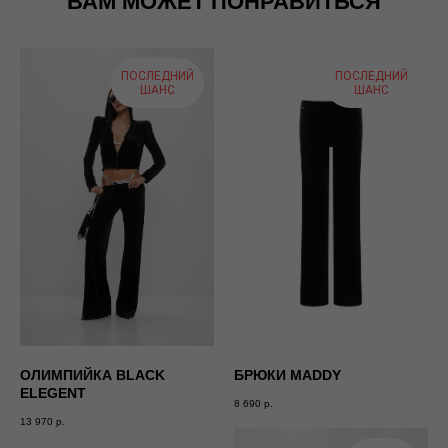
ВАМ МОЖЕТ ПОНРАВИТЬСЯ
ПОСЛЕДНИЙ
ПОСЛЕДНИЙ
ШАНС
ШАНС
СКИДКА 10% ЗА ПОДПИСКУ
Пришлём только самое важное: скидки, промокоды и
новинки
•
→
ОЛИМПИЙКА BLACK
БРЮКИ MADDY
ELEGENT
8 690
р.
13 970
р.