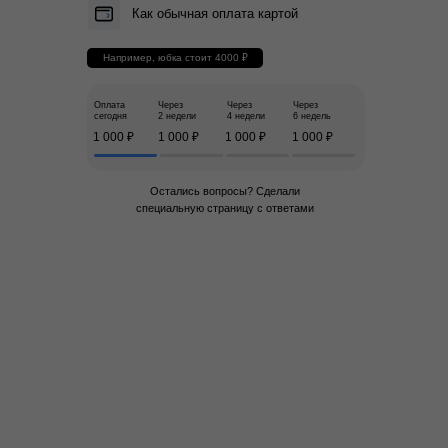
Как обычная оплата картой
Например, юбка стоит 4000 ₽
Оплата
Через
Через
Через
сегодня
2 недели
4 недели
6 недель
1 000 ₽
1 000 ₽
1 000 ₽
1 000 ₽
Остались вопросы? Сделали
специальную
страницу с ответами